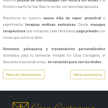
Nuestra
piscina de hidromasajes con vista a los Andes
y al
histórico barrio de San Blas te recibe con serenidad absoluta.
Reconecta en nuestro
sauna inka de vapor ancestral
o
experimenta
terapias andinas exclusivas
. Desde
masajes
terapéuticos
que restauran cada fibra hasta
yoga privado
con
vistas que nutren el alma.
Gimnasio, peluquería y tratamientos personalizados
diseñados para tu bienestar integral. En Casa Cartagena, el
descanso trasciende el lujo:
es conexión pura con los Andes
.
Menu de tratamientos
Hacer una reserva